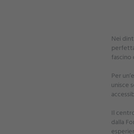
Nei dint
perfetta
fascino 
Per un’e
unisce s
accessib
Il centr
dalla Fo
esperien