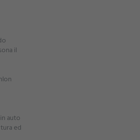
ndo
ona il
thlon
 in auto
atura ed