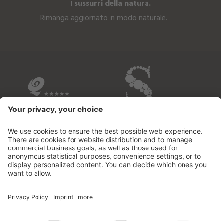
I sussurri della natura.
Rimanga aggiornato in modo naturale.
I NOSTRI HOTEL IN BREVE
© 2026 Fontis - luxury spa lodge
.
Partita IVA02732950213
.
CIN: IT021109B53M2MOD3D
.
Credits
.
Informativa privacy
.
Impostazioni dei cookies
.