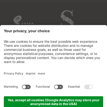
ALLE BETRIEBE IM ÜBERBLICK
© 2026 Fontis - luxury spa lodge
.
MwSt-Nr.02732950213
.
CIN: IT021109B53M2MOD3D
.
Impressum
.
Datenschutzerklärung
.
Cookie Einstellungen
.
Sitemap
.
produced by