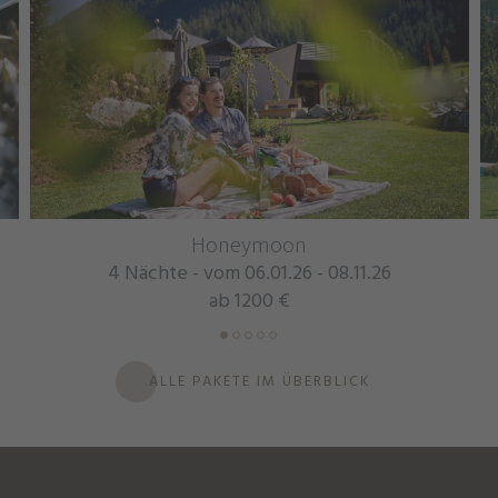
Honeymoon
Mountain
- vom 06.01.26 - 08.11.26
7 Nächte - vom 
ab 1200 €
ab 
ALLE PAKETE IM ÜBERBLICK