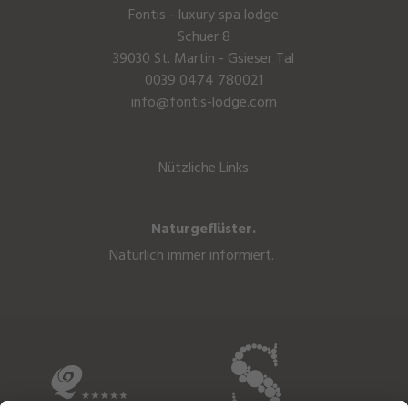
Fontis - luxury spa lodge
Schuer 8
39030 St. Martin - Gsieser Tal
0039 0474 780021
info@fontis-lodge.com
Nützliche Links
Naturgeflüster.
Natürlich immer informiert.