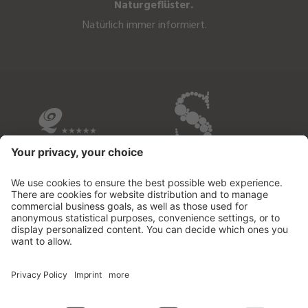
Naturgeflüster.
Natürlich immer informiert.
ALLE BETRIEBE IM ÜBERBLICK
© 2026 Fontis - luxury spa lodge
.
MwSt-Nr.02732950213
.
CIN: IT021109B53M2MOD3D
.
Impressum
.
Datenschutzerklärung
.
Cookie Einstellungen
.