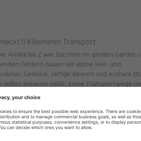
meckt 0 Kilometer Transport
ie Arnika bis Z wie Zucchini: Im großen Garten 
enden Feldern bauen wir alpine Heil- und
räuter, Gemüse, saftige Beeren und essbare B
n selbst anbauen heißt: keine Transportwege un
sschwund. Die Eier liefern unsere eigenen Fontis
und den Honig unsere fleißigen Bienen.
 Saison werden die Erzeugnisse eingekocht, nac
neller Art verarbeitet, Ihnen frisch serviert ode