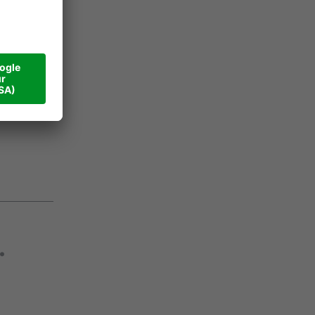
e
er
en
ukten
kommt
.