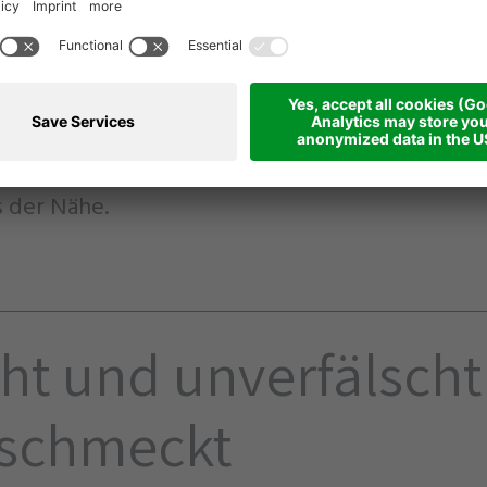
en im Bio-Shop Fontis angeboten. So können Si
r- und Genussurlaub in Südtirol
Gerichte voll
chkeit zubereiten – oder Ihre Lieben mit einem
hen Mitbringsel überraschen. Auch unsere beid
erbetriebe werden mit den farmeigenen Prod
rt. Und was wir nicht selbst produzieren? Das 
s der Nähe.
ht und unverfälscht
 schmeckt