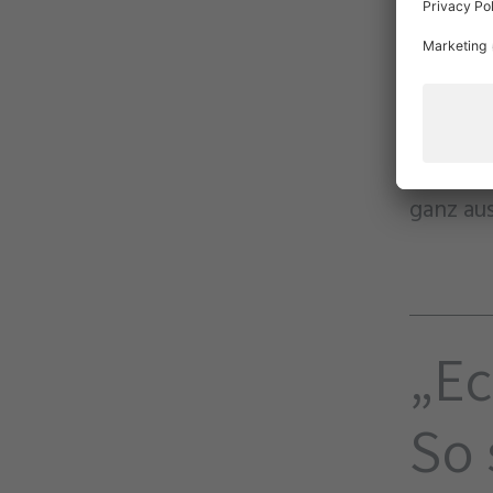
Einkauf
im
Natu
Natürli
naturna
Schwest
beliefe
ganz au
„Ec
So