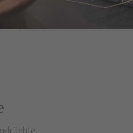
e
ergfrüchte,