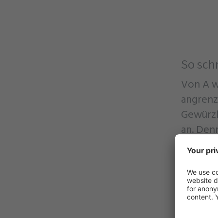
So sch
Von A w
angrenz
Gewürzk
an. Den
Qualität
Hühner 
Je nach
traditio