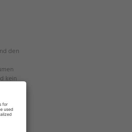
und den
lumen
d kein
-
h
r zum