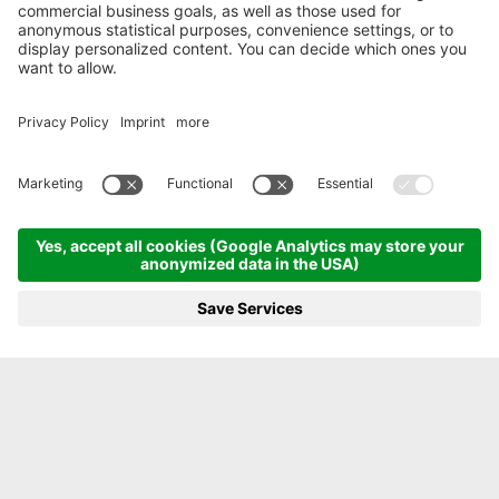
NATURNAH ANBAUEN
Von Natur aus gut
MENÜ
GALERIE
GUTSCHEIN
TELEFON
BUCHEN
GENUSS- UND NATURURLAUB IN SÜDTIROL
Luxus pur ist die Devise im Fontis, Natur pur in
der sich daneben befindenden Fontis Farm.
Purer Luxus und Natur vereinen sich in Ihrem
Urlaubserlebnis. Entdecken Sie die Natur im