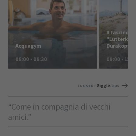
Il fascino d
"Lutterkopf
Acquagym
Durakopf" 
08:00 - 08:30
09:00 - 15:1
Giggle
.tips
I NOSTRI
“Come in compagnia di vecchi
amici.”