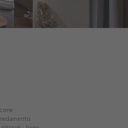
alcone
 arredamento
tilizzati - fieno,