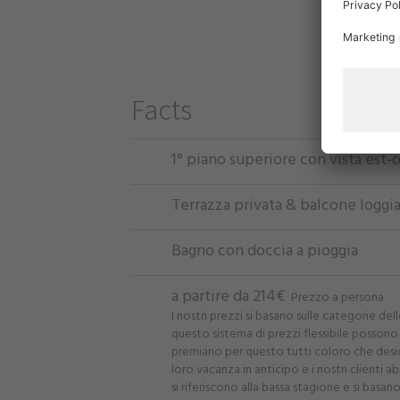
Facts
1° piano superiore con vista est-
Terrazza privata & balcone loggia
Bagno con doccia a pioggia
a partire da 214€
Prezzo a persona
I nostri prezzi si basano sulle categorie de
questo sistema di prezzi flessibile possono 
premiano per questo tutti coloro che desi
loro vacanza in anticipo e i nostri clienti abi
si riferiscono alla bassa stagione e si basa