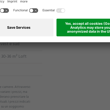
ovest e sud
 30-36 m² Loft
lle camere. Attraverso
variare i prezzi, ma
derano prenotare la
tuali. I prezzi indicati
no su un soggiorno