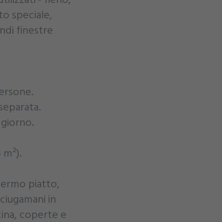
to speciale,
ndi finestre
ersone.
separata.
giorno.
 m²).
chermo piatto,
sciugamani in
cina, coperte e