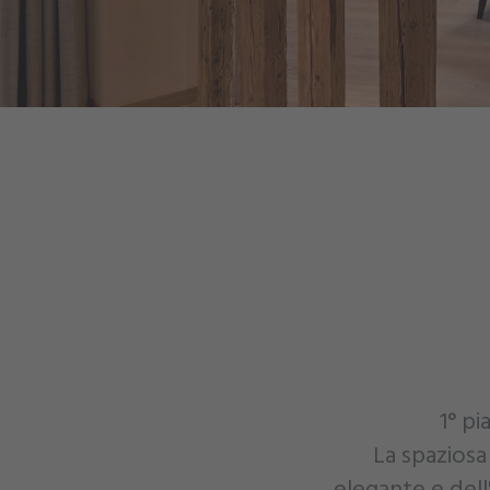
1° pi
La spaziosa
elegante e dell'e