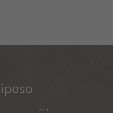
riposo
I
BAMBINI