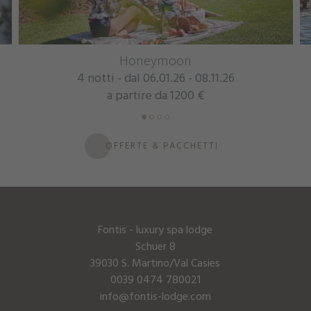
Honeymoon
Offer
tti - dal 06.01.26 - 08.11.26
4 - 7 notti 
a partire da 1200 €
a p
OFFERTE & PACCHETTI
Fontis - luxury spa lodge
Schuer 8
39030 S. Martino/Val Casies
0039 0474 780021
info@fontis-lodge.com