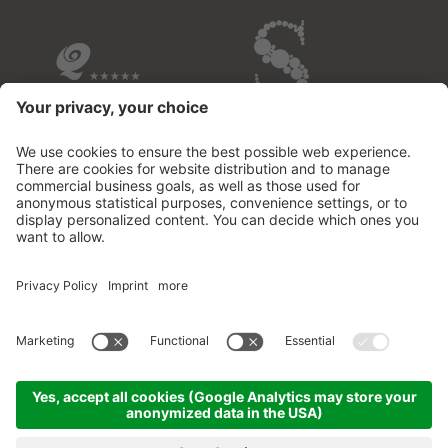
I NOSTRI HOTEL IN BREVE
© 2026 Fontis - luxury spa lodge
.
Partita IVA02732950213
.
CIN: IT021109B53M2MOD3D
.
Credits
.
Informativa privacy
.
Impostazioni dei cookies
.
Sitemap
.
produced by