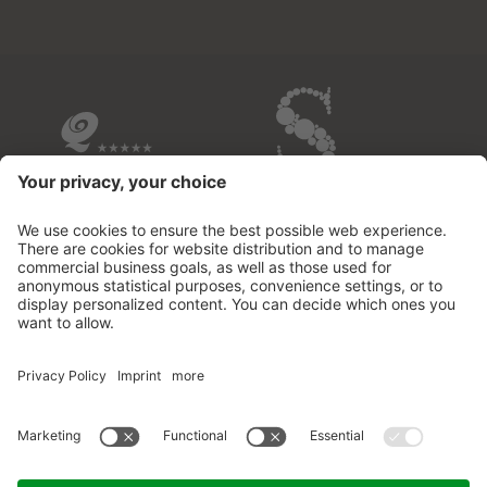
ALLE BETRIEBE IM ÜBERBLICK
© 2026 Fontis - luxury spa lodge
.
MwSt-Nr.02732950213
.
CIN: IT021109B53M2MOD3D
.
Impressum
.
Datenschutzerklärung
.
Cookie Einstellungen
.
Sitemap
.
produced by